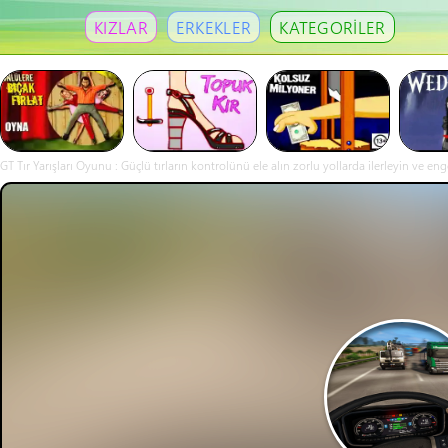
KIZLAR
ERKEKLER
KATEGORİLER
GT Tır Yarışları Oyunu : Güçlü tırların kontrolünü ele alın zorlu yollarda ilerleyin ve en
şekilde ulaşın. Yön tuşlarıyla hareket edin. Farklı şeh