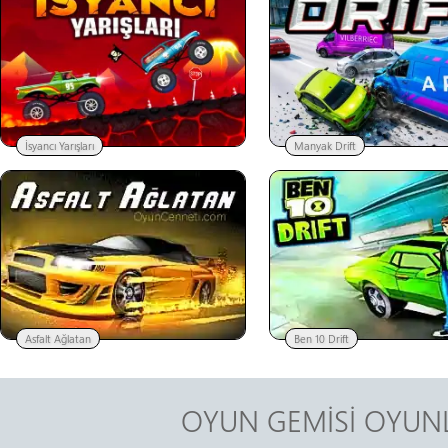
İsyancı Yarışları
Manyak Drift
Asfalt Ağlatan
Ben 10 Drift
OYUN GEMİSİ OYUNL